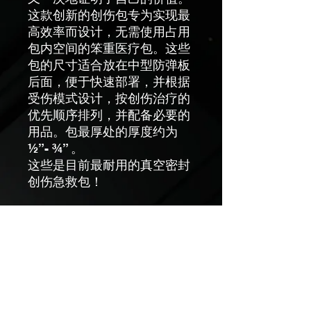
这款创新的创伤包专为实现最
高效率而设计，无需使用占用
包内空间的笨重医疗包。这些
包的尺寸适合放在中型防弹板
后面，便于快速部署，并根据
受伤模式设计，按创伤治疗的
优先顺序排列，并配备必要的
用品。包最厚处的厚度约为
½”- ¾” 。
这些是目前最耐用的真空密封
创伤急救包！
产品信息
ARC 超薄战术创伤包内容
退货和退款政策
1 块战斗纱布
2 块 Z 形折叠纱布
2 封闭敷料
感谢您在我们这里购物。如果您对购买