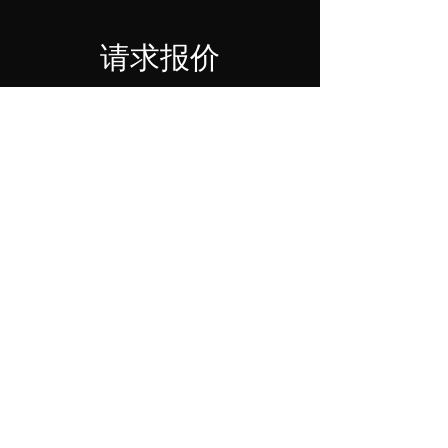
请求报价
请花一点时间填写表格。
First & Last Name
Agency
Email
Phone