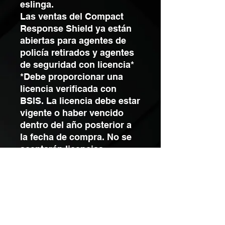
eslinga.
Las ventas del Compact
Response Shield ya están
abiertas para agentes de
policía retirados y agentes
de seguridad con licencia*
*Debe proporcionar una
licencia verificada con
BSIS. La licencia debe estar
vigente o haber vencido
dentro del año posterior a
la fecha de compra. No se
aceptarán licencias
canceladas o suspendidas.
Se aceptarán tarjetas de
jubilación de agentes de la
ley.
Proporcione su correo
electrónico a través del