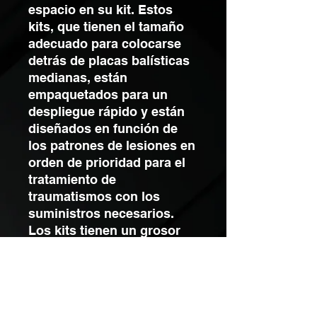
espacio en su kit. Estos
kits, que tienen el tamaño
adecuado para colocarse
detrás de placas balísticas
medianas, están
empaquetados para un
despliegue rápido y están
diseñados en función de
los patrones de lesiones en
orden de prioridad para el
tratamiento de
traumatismos con los
suministros necesarios.
Los kits tienen un grosor
aproximado de ½” a ¾” en
su punto más grueso.
¡Éstos son los kits de
trauma sellados al vacío
más duraderos disponibles